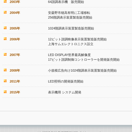
2003年
64諧調表示機 販売開始
2004年
安曇野市穂高有明に工場移転
256階調表示装置製造販売開始
2005年
1024階調表示装置製造販売開始
2006年
12ビット諧調映像表示装置製造販売開始
上海サムエレクトロニクス設立
2007年
LED DISPLAY世界最高解像度
17ビット諧調制御コントローラーを開発販売開始
2008年
小規模広告向け1024階調表示装置製造販売開始
2011年
LED照明の開発販売開始
2015年
表示機用 システム開発