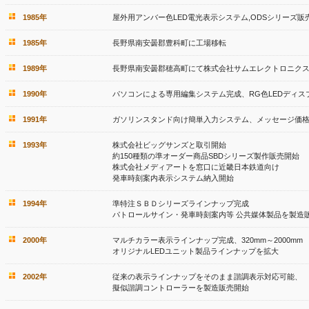
1985年
屋外用アンバー色LED電光表示システム,ODSシリーズ販
1985年
長野県南安曇郡豊科町に工場移転
1989年
長野県南安曇郡穂高町にて株式会社サムエレクトロニクスを
1990年
パソコンによる専用編集システム完成、RG色LEDディス
1991年
ガソリンスタンド向け簡単入力システム、メッセージ価
1993年
株式会社ビッグサンズと取引開始
約150種類の準オーダー商品SBDシリーズ製作販売開始
株式会社メディアートを窓口に近畿日本鉄道向け
発車時刻案内表示システム納入開始
1994年
準特注ＳＢＤシリーズラインナップ完成
パトロールサイン・発車時刻案内等 公共媒体製品を製造
2000年
マルチカラー表示ラインナップ完成、320mm～2000mm
オリジナルLEDユニット製品ラインナップを拡大
2002年
従来の表示ラインナップをそのまま諧調表示対応可能、
擬似諧調コントローラーを製造販売開始