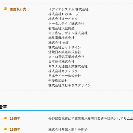
主要取引先
メディアシステム 株式会社
株式会社TBグループ
株式会社オービカル
トータルテクノ株式会社
有限会社大庭興産
マチ広告デザイン株式会社
赤見電機株式会社
株式会社 光波
株式会社ビットサイン
近畿日本鉄道株式会社
メトロ電気工業株式会社
日本信号株式会社
サスナカ通信工業株式会社
株式会社キクテック
日本ライナー株式会社
中愛株式会社
株式会社ユビキタスデザイン
沿革
1985年
長野県塩尻市にて電光表示板設計製造を目的としてサム
1985年
株式会社産陽と取引を開始