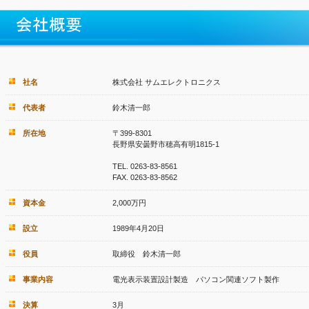
社名
株式会社 サムエレクトロニクス
代表者
鈴木清一郎
所在地
〒399-8301
長野県安曇野市穂高有明1815-1
TEL. 0263-83-8561
FAX. 0263-83-8562
資本金
2,000万円
設立
1989年4月20日
役員
取締役 鈴木清一郎
事業内容
電光表示装置設計製造 パソコン関連ソフト製作
決算
3月